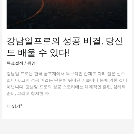
강남일프로의 성공 비결, 당신
도 배울 수 있다!
목표설정
/
원영
강남일 프로는 한국 골프계에서 독보적인 존재로 자리 잡은 선수
입니다. 그의 성공 비결은 단순히 뛰어난 기술이나 운에 의한 것이
아닙니다. 강남일 프로의 성공 스토리에는 체계적인 훈련, 심리적
준비, 그리고 철저한 자
강
더 읽기"
남
일
프
로