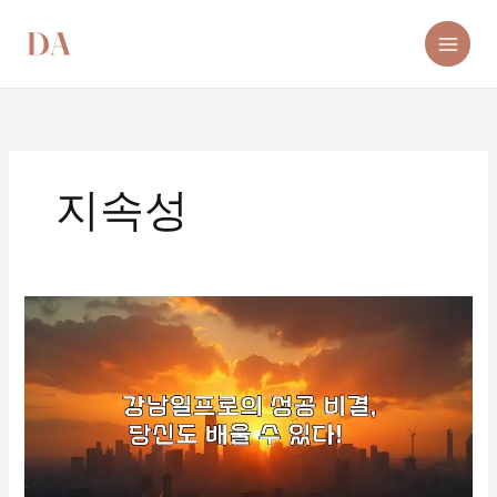
콘
텐
츠
로
건
너
뛰
기
지속성