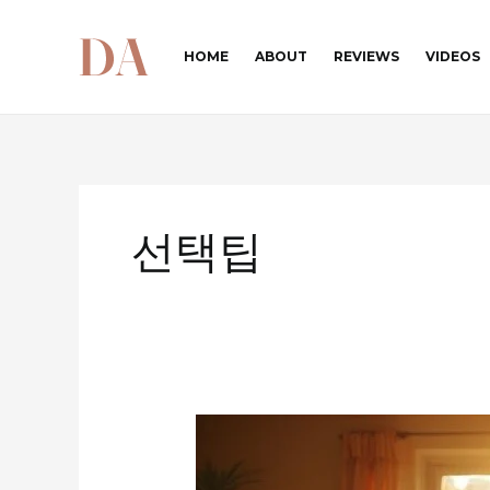
콘
텐
HOME
ABOUT
REVIEWS
VIDEOS
츠
로
건
너
뛰
기
선택팁