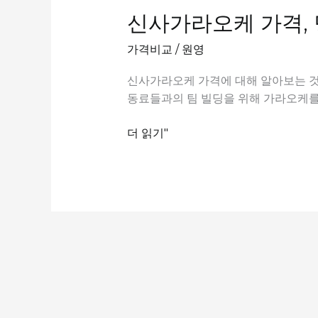
신사가라오케 가격, 
가격비교
/
원영
신사가라오케 가격에 대해 알아보는 것
동료들과의 팀 빌딩을 위해 가라오케를
신
더 읽기"
사
가
라
오
케
가
격,
당
신
이