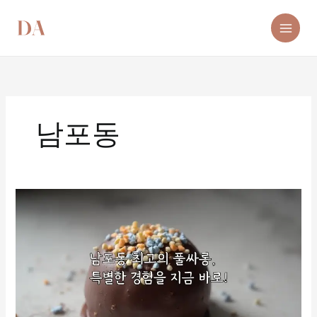
콘
텐
츠
로
건
너
뛰
기
남포동