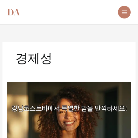
콘
텐
츠
로
건
너
뛰
기
경제성