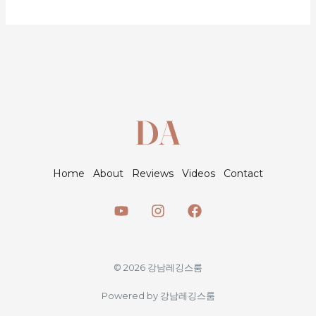
남
호
빠
의
숨
겨
진
매
력,
지
금
Home
About
Reviews
Videos
Contact
바
로
확
인
해
보
© 2026 강남레깅스룸
세
요!
Powered by 강남레깅스룸