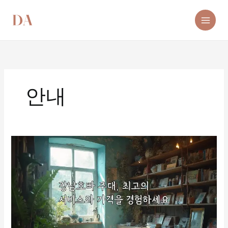
콘
텐
츠
로
건
너
뛰
기
안내