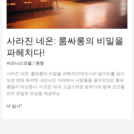
사라진 네온: 룸싸롱의 비밀을
파헤치다!
비즈니스모델
/
원영
사라진 네온: 룸싸롱의 비밀을 파헤치다!대도시의 밤거리를 걷다
보면 한때 화려한 네온사인 아래에서 사람들을 끌어모았던 룸싸
롱들이 떠오른다. 이곳은 대개 고급스러운 분위기와 함께 성인들
만의 은밀한 만남을 제공하는
사
더 읽기"
라
진
네
온: