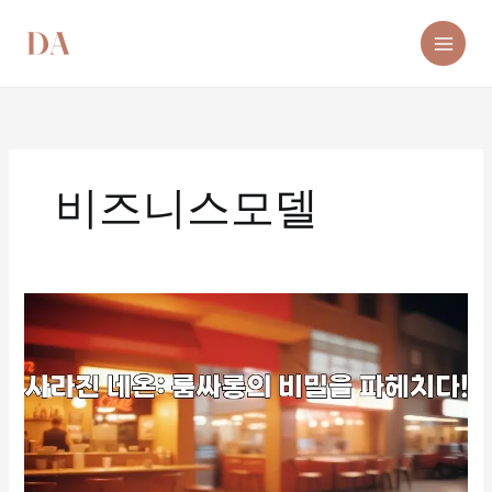
콘
텐
츠
로
건
너
뛰
기
비즈니스모델