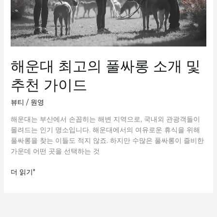
해운대 최고의 풀싸롱 소개 및
추천 가이드
뷰티
/
원영
해운대는 부산에서 손꼽히는 해변 지역으로, 국내외 관광객들이
몰려드는 인기 명소입니다. 해운대에서의 여유로운 휴식을 위해
풀싸롱을 찾는 이들도 적지 않죠. 하지만 수많은 풀싸롱이 즐비한
가운데 어떤 곳을 선택하는 것
해
더 읽기"
운
대
최
고