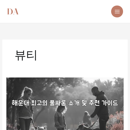
콘
텐
츠
로
건
너
뛰
기
뷰티