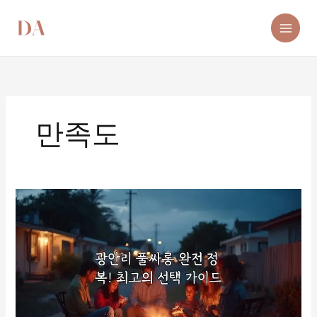
콘
텐
츠
로
건
너
뛰
기
만족도