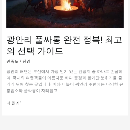
광안리 풀싸롱 완전 정복! 최고
의 선택 가이드
만족도
/
원영
광안리 해변은 부산에서 가장 인기 있는 관광지 중 하나로 손꼽히
며, 국내외 여행객들이 아름다운 바다 풍경과 활기찬 분위기를 즐
기기 위해 찾는 곳입니다. 이와 더불어 광안리 주변에는 다양한 유
흥업소와 풀싸롱이 자리잡고
광
더 읽기"
안
리
풀
싸