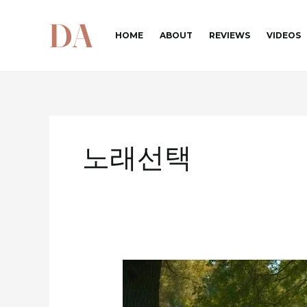
콘
텐
HOME
ABOUT
REVIEWS
VIDEOS
츠
로
건
너
뛰
기
노래선택