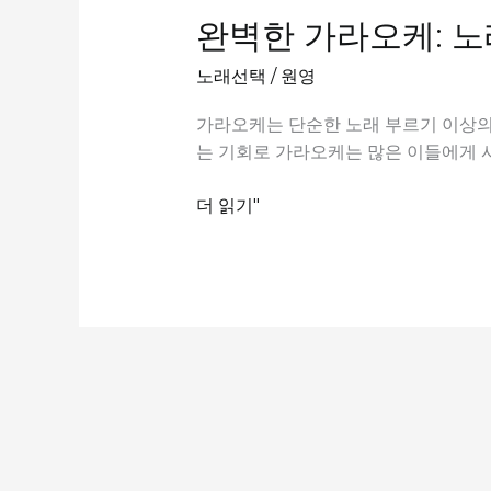
완벽한 가라오케: 노
노래선택
/
원영
가라오케는 단순한 노래 부르기 이상의 
는 기회로 가라오케는 많은 이들에게 
완
더 읽기"
벽
한
가
라
오
케:
노
래
의
신