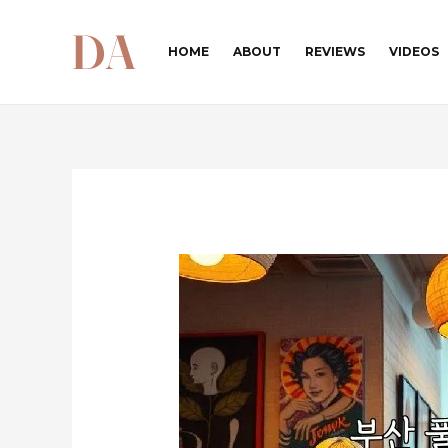
콘
텐
HOME
ABOUT
REVIEWS
VIDEOS
츠
로
건
너
뛰
기