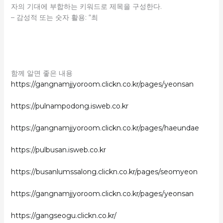
자의 기대에 부합하는 키워드로 제목을 구성한다.
– 감성적 또는 숫자 활용: “최
함께 알면 좋은 내용
https://gangnamjjyoroom.clickn.co.kr/pages/yeonsan
https://pulnampodong.isweb.co.kr
https://gangnamjjyoroom.clickn.co.kr/pages/haeundae
https://pulbusan.isweb.co.kr
https://busanlumssalong.clickn.co.kr/pages/seomyeon
https://gangnamjjyoroom.clickn.co.kr/pages/yeonsan
https://gangseogu.clickn.co.kr/