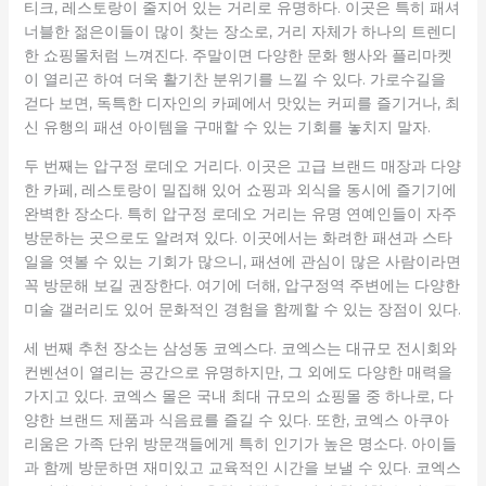
티크, 레스토랑이 줄지어 있는 거리로 유명하다. 이곳은 특히 패셔
너블한 젊은이들이 많이 찾는 장소로, 거리 자체가 하나의 트렌디
한 쇼핑몰처럼 느껴진다. 주말이면 다양한 문화 행사와 플리마켓
이 열리곤 하여 더욱 활기찬 분위기를 느낄 수 있다. 가로수길을
걷다 보면, 독특한 디자인의 카페에서 맛있는 커피를 즐기거나, 최
신 유행의 패션 아이템을 구매할 수 있는 기회를 놓치지 말자.
두 번째는 압구정 로데오 거리다. 이곳은 고급 브랜드 매장과 다양
한 카페, 레스토랑이 밀집해 있어 쇼핑과 외식을 동시에 즐기기에
완벽한 장소다. 특히 압구정 로데오 거리는 유명 연예인들이 자주
방문하는 곳으로도 알려져 있다. 이곳에서는 화려한 패션과 스타
일을 엿볼 수 있는 기회가 많으니, 패션에 관심이 많은 사람이라면
꼭 방문해 보길 권장한다. 여기에 더해, 압구정역 주변에는 다양한
미술 갤러리도 있어 문화적인 경험을 함께할 수 있는 장점이 있다.
세 번째 추천 장소는 삼성동 코엑스다. 코엑스는 대규모 전시회와
컨벤션이 열리는 공간으로 유명하지만, 그 외에도 다양한 매력을
가지고 있다. 코엑스 몰은 국내 최대 규모의 쇼핑몰 중 하나로, 다
양한 브랜드 제품과 식음료를 즐길 수 있다. 또한, 코엑스 아쿠아
리움은 가족 단위 방문객들에게 특히 인기가 높은 명소다. 아이들
과 함께 방문하면 재미있고 교육적인 시간을 보낼 수 있다. 코엑스