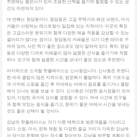
주변에는 봉은사가 있어 조용한 산책을 즐기며 힐링할 수 있는 공
간도 마련되어 있다.
네 번째는 청담동이다. 청담동은 고급 주택가와 패션 브랜드, 미식
가들이 사랑하는 레스토랑이 밀집해 있는 지역이다. 이곳의 특징
은 고급스러운 분위기와 함께 다양한 예술 작품을 감상할 수 있는
갤러리가 많다는 점이다. 청담동의 카페들은 각기 다른 테마로 꾸
며져 있어, 사진 찍기 좋은 장소로도 많이 알려져 있다. 특히, 청담
동은 다양한 디저트 카페들이 많아 달콤한 간식을 즐기기에 적합
하다. 친구와 함께 달콤한 시간을 보내기 좋은 장소로 추천한다.
마지막으로 소개할 핫플레이스는 신사동입니다. 신사동은 트렌디
한 바와 클럽이 많은 지역으로, 밤문화가 활발하다. 특히 가로수길
과 가까워 쇼핑을 즐긴 후 저녁에는 바에서 음료를 즐기거나 클럽
에서 신나는 밤을 보낼 수 있다. 신사동은 다양한 음식점들이 모여
있어, 다양한 국가의 요리를 경험할 수 있다. 저녁 시간에 친구들
과 함께 맛있는 음식을 즐기고, 분위기 좋은 바에서 시간을 보내는
것도 좋은 선택이 될 것이다.
강남의 핫플레이스는 각기 다른 매력으로 방문객들을 기다리고
있다. 쇼핑, 미식, 문화 체험 등 다양한 즐길 거리가 가득한 강남에
서 당신의 취향에 맞는 장소를 찾아보자. 강남을 방문할 계획이 있