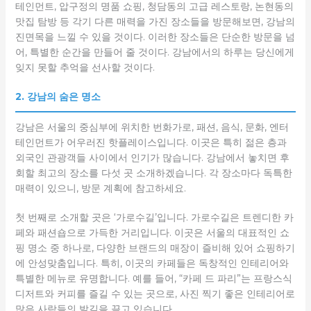
테인먼트, 압구정의 명품 쇼핑, 청담동의 고급 레스토랑, 논현동의
맛집 탐방 등 각기 다른 매력을 가진 장소들을 방문해보면, 강남의
진면목을 느낄 수 있을 것이다. 이러한 장소들은 단순한 방문을 넘
어, 특별한 순간을 만들어 줄 것이다. 강남에서의 하루는 당신에게
잊지 못할 추억을 선사할 것이다.
2. 강남의 숨은 명소
강남은 서울의 중심부에 위치한 번화가로, 패션, 음식, 문화, 엔터
테인먼트가 어우러진 핫플레이스입니다. 이곳은 특히 젊은 층과
외국인 관광객들 사이에서 인기가 많습니다. 강남에서 놓치면 후
회할 최고의 장소를 다섯 곳 소개하겠습니다. 각 장소마다 독특한
매력이 있으니, 방문 계획에 참고하세요.
첫 번째로 소개할 곳은 ‘가로수길’입니다. 가로수길은 트렌디한 카
페와 패션숍으로 가득한 거리입니다. 이곳은 서울의 대표적인 쇼
핑 명소 중 하나로, 다양한 브랜드의 매장이 즐비해 있어 쇼핑하기
에 안성맞춤입니다. 특히, 이곳의 카페들은 독창적인 인테리어와
특별한 메뉴로 유명합니다. 예를 들어, “카페 드 파리”는 프랑스식
디저트와 커피를 즐길 수 있는 곳으로, 사진 찍기 좋은 인테리어로
많은 사람들의 발길을 끌고 있습니다.