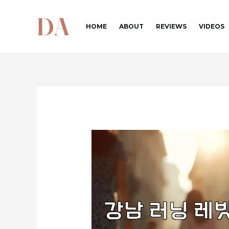
콘
텐
HOME
ABOUT
REVIEWS
VIDEOS
츠
로
건
너
뛰
기