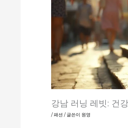
강남 러닝 레빗: 건
/
패션
/ 글쓴이
원영