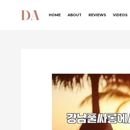
콘
텐
HOME
ABOUT
REVIEWS
VIDEOS
츠
로
건
너
뛰
기