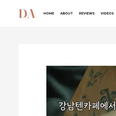
콘
텐
HOME
ABOUT
REVIEWS
VIDEOS
츠
로
건
너
뛰
기