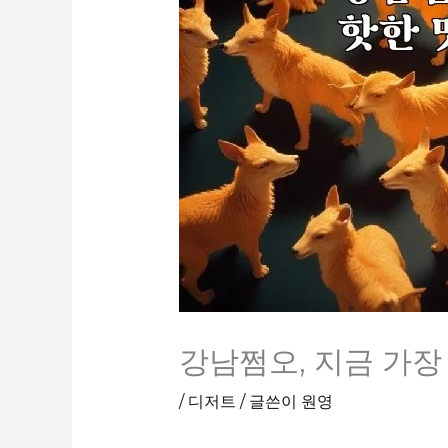
강남쩜오, 지금 가장
/
디저트
/ 글쓴이
원영