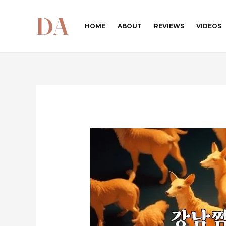
콘
텐
HOME
ABOUT
REVIEWS
VIDEOS
츠
로
건
너
뛰
기