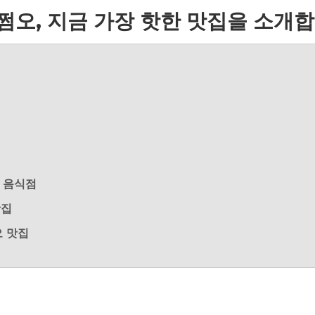
쩜오, 지금 가장 핫한 맛집을 소개합
기 음식점
맛집
오 맛집